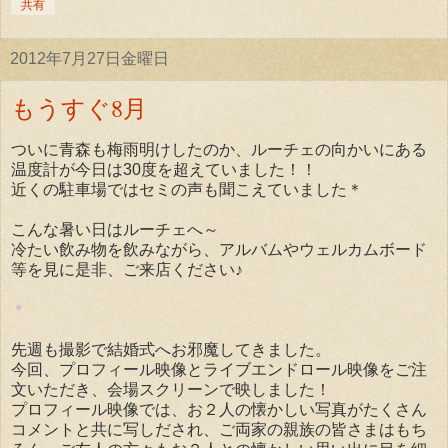
共有
2012年7月27日金曜日
もうすぐ8月
ついに青森も梅雨明けしたのか、ルーチェの向かいにある
温度計が今日は30度を超えていました！！
近くの駐車場ではセミの声も聞こえていました＊
こんな暑い日はルーチェへ～
冷たい飲み物を飲みながら、アルバムやウェルカムボード
等を見に是非、ご来店ください♪
＊
先週も撮影で結婚式へお邪魔してきました。
今回、プロフィール映像とライブエンドロール映像をご注
文いただき、会場スクリーンで映しました！
プロフィール映像では、お２人の懐かしい写真がたくさん
コメントと共に写しだされ、ご両家の親族の皆さまはもち