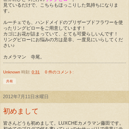
見ているだけで、こちらもほっこりした気持ちになりま
す。
ルーチェでも、ハンドメイドのブリザーブドフラワーを使
ったリングピローをご用意しています！
カゴにお花が詰まっていて、とても可愛らしいんです！
リングピローにお悩みの方は是非、一度見にいらしてくだ
さい♪
カメラマン 寺尾。
Unknown
時刻:
0:31
0 件のコメント:
共有
2012年7月11日水曜日
初めまして
皆さんどうも初めまして。LUXCHEカメラマン藤田です。
初めてのブログで何を書いていいのかサッパリで非常にテ