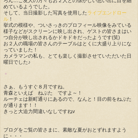
ろん…ご友人の方々もお２人との懐かしい思い出に目を細
めているようでした。
そして、当日撮影した写真を使用した
ライブエンドロー
ル
！
挙式の模様や、ついさっきのプロフィール映像をみている
様子などがスクリーンに映し出され、ゲストの皆さまはい
つ自分が映し出されるかドキドキだったようです(笑)
お２人の職場の皆さんのテーブルはとくに大盛り上りにな
っていました！
カメラマンの私も、とても楽しく撮影させていただいた日
曜日でした♪
＊
さぁ、もうすぐ８月ですね。
青森といえば ねぶた ですよ～！
ルーチェは新町通りにあるので、なんと！目の前をねぶた
が通ります！！
きっと大迫力間違いなしですねv
ブログをご覧の皆さまに、素敵な夏がおとずれますよう
に・・・