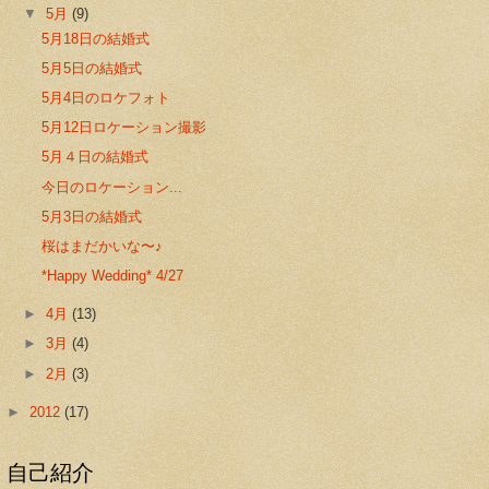
▼
5月
(9)
5月18日の結婚式
5月5日の結婚式
5月4日のロケフォト
5月12日ロケーション撮影
5月４日の結婚式
今日のロケーション...
5月3日の結婚式
桜はまだかいな〜♪
*Happy Wedding* 4/27
►
4月
(13)
►
3月
(4)
►
2月
(3)
►
2012
(17)
自己紹介